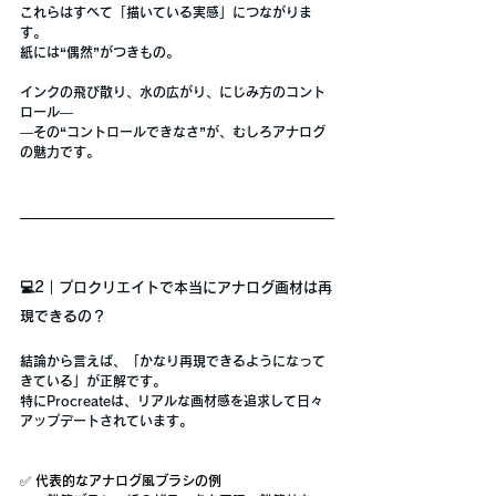
これらはすべて「
描いている実感
」につながりま
す。
紙には
“偶然”
がつきもの。
インクの飛び散り、水の広がり、にじみ方のコント
ロール―
―その
“コントロールできなさ”
が、むしろアナログ
の魅力です。
💻2｜プロクリエイトで本当にアナログ画材は再
現できるの？
結論から言えば、
「かなり再現できるようになって
きている」
が正解です。
特にProcreateは、リアルな画材感を追求して日々
アップデートされています。
✅ 代表的なアナログ風ブラシの例