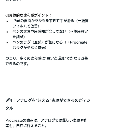
🧐具体的な違和感ポイント：
iPadの画面がツルツルすぎて手が滑る（→紙質
フィルムで改善）
ペンの太さや圧感知が合ってない（→筆圧設定
を調整）
ペンのラグ（遅延）が気になる（→Procreate
はラグが少なく快適）
つまり、多くの違和感は
“設定と環境”
でかなり改善
できるのです。
🖋️4｜アナログを“超える”表現ができるのがデジ
タル
Procreateの強みは、
アナログでは難しい表現や作
業も、自在に行えること
。