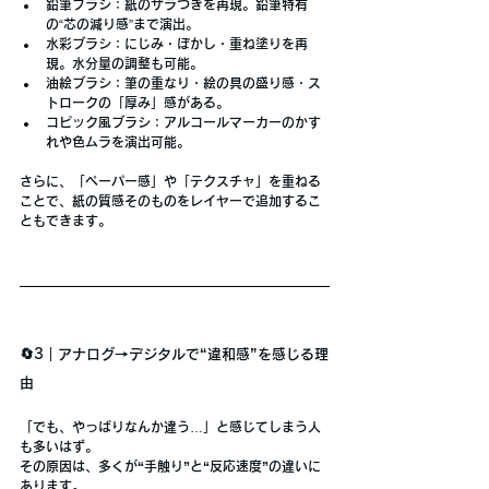
鉛筆ブラシ
：紙のザラつきを再現。鉛筆特有
の“芯の減り感”まで演出。
水彩ブラシ
：にじみ・ぼかし・重ね塗りを再
現。水分量の調整も可能。
油絵ブラシ
：筆の重なり・絵の具の盛り感・ス
トロークの「厚み」感がある。
コピック風ブラシ
：アルコールマーカーのかす
れや色ムラを演出可能。
さらに、
「ペーパー感」や「テクスチャ」を重ねる
ことで、紙の質感そのものをレイヤーで追加
するこ
ともできます。
🔄3｜アナログ→デジタルで“違和感”を感じる理
由
「でも、やっぱりなんか違う…」と感じてしまう人
も多いはず。
その原因は、多くが
“手触り”
と
“反応速度”
の違いに
あります。