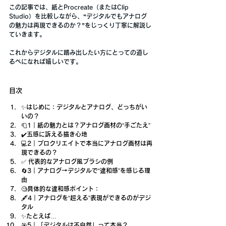
この記事では、紙とProcreate（またはClip 
Studio）を比較しながら、
“デジタルでもアナログ
の魅力は再現できるのか？”
をじっくり丁寧に解説し
ていきます。
これからデジタルに踏み出したい方にとっての道し
るべになれば嬉しいです。
目次
✨はじめに：デジタルとアナログ、どっちがい
いの？
🧻1｜紙の魅力とは？アナログ画材の“手ごたえ”
✔️五感に訴える描き心地
💻2｜プロクリエイトで本当にアナログ画材は再
現できるの？
✅ 代表的なアナログ風ブラシの例
🔄3｜アナログ→デジタルで“違和感”を感じる理
由
🧐具体的な違和感ポイント：
🖋️4｜アナログを“超える”表現ができるのがデジ
タル
✨たとえば…
🎯5｜「デジタルは不自然」って本当？