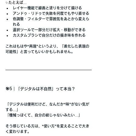
✨たとえば…
レイヤー機能
で線画と塗りを分けて描ける
アンドゥ・リドゥ
で失敗を何度でもやり直せる
色調整・フィルター
で雰囲気をあとから変えら
れる
選択ツール
で一部分だけ拡大・移動ができる
カスタムブラシ
で自分だけの描き味を作れる
これはもはや
“再現”
というより、
「進化した表現の
可能性」
と言ってもいいかもしれません。
🎯5｜「デジタルは不自然」って本当？
「デジタルは便利だけど、なんだか
“味”
がない気が
する…」
「機械っぽくて、自分の絵じゃないみたい…」
そう感じている方は、
“使い方”を変えることで大き
く変わります。