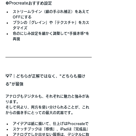
⚙️Procreateおすすめ設定
ストリームライン（線の手ぶれ補正）をあえて
OFFにする
ブラシの「グレイン」や「テクスチャ」をカス
タマイズ
色のにじみ設定
を細かく調整して
“手描き感”
を
再現
💡7｜どちらが正解ではなく、“どちらも描け
る”が最強
アナログもデジタルも、それぞれに魅力と強みがあ
ります。
そして何より、
両方を使い分けられることが、これ
からの描き手にとっての最大の武器
です。
アイデアは紙に描いて、仕上げはProcreateで
スケッチブックは「感情」、iPadは「完成品」
アナログでしか出せない質感は、デジタルに取