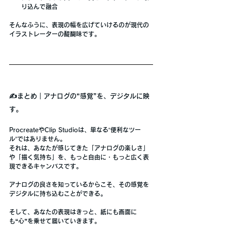
り込んで融合
そんなふうに、
表現の幅を広げていけるのが現代の
イラストレーターの醍醐味
です。
✍️まとめ｜アナログの“感覚”を、デジタルに映
す。
ProcreateやClip Studioは、単なる“便利なツー
ル”ではありません。
それは、
あなたが感じてきた「アナログの楽しさ」
や「描く気持ち」を、もっと自由に・もっと広く表
現できるキャンバス
です。
アナログの良さを知っているからこそ、
その感覚を
デジタルに持ち込むことができる
。
そして、あなたの表現はきっと、
紙にも画面に
も“心”を乗せて届いていきます。