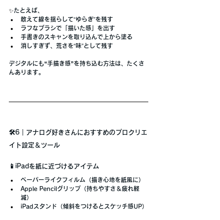
✨
たとえば、
敢えて線を揺らして“ゆらぎ”を残す
ラフなブラシで「描いた感」を出す
手書きのスキャンを取り込んで上から塗る
消しすぎず、荒さを“味”として残す
デジタルにも
“手描き感”
を持ち込む方法は、たくさ
んあります。
🛠️6｜アナログ好きさんにおすすめのプロクリエ
イト設定＆ツール
📱iPadを紙に近づけるアイテム
ペーパーライクフィルム
（描き心地を紙風に）
Apple Pencilグリップ
（持ちやすさ＆疲れ軽
減）
iPadスタンド
（傾斜をつけるとスケッチ感UP）