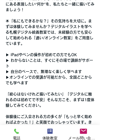
にある表現したい“何か”を、私たちと一緒に描いてみ
ましょう！
🌟「私にもできるかな？」その気持ちを大切に。ま
ずは体験してみませんか？デジタルイラストを学べ
る札幌デジタル絵画教室では、未経験の方でも安心
して始められる「通い/オンライン教室」をご用意し
ています。
▶ iPadやペンの操作が初めての方でもOK
▶ わからないことは、すぐにその場で講師がサポー
ト
▶ 自分のペースで、無理なく楽しく学べます
▶オンラインでの受講が可能だから、全国どこから
でも学べます
「絵心はないけれど描いてみたい」「デジタルに触
れるのは初めてで不安」そんな方こそ、まずは1度体
験してみてください。
体験後にご入会される方の多くが「もっと早く始め
ればよかった！」と笑顔でおっしゃっています。き
っとあなたも、その一人になれるはずです😊気軽に
お申し込み、お問い合わせくださいね。あなたの新
電話
体験教室
メール問い合わせ
しい一歩を、心からお待ちしております。