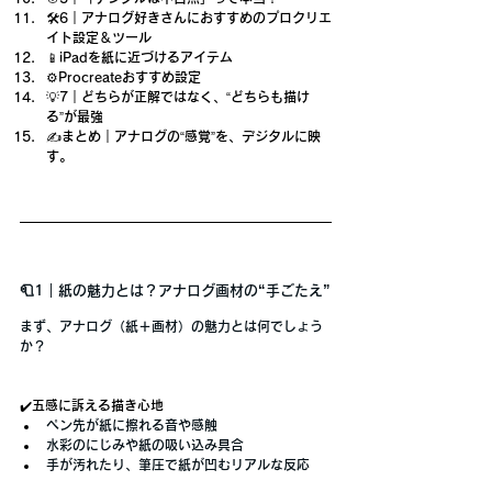
🛠️6｜アナログ好きさんにおすすめのプロクリエ
イト設定＆ツール
📱iPadを紙に近づけるアイテム
⚙️Procreateおすすめ設定
💡7｜どちらが正解ではなく、“どちらも描け
る”が最強
✍️まとめ｜アナログの“感覚”を、デジタルに映
す。
🧻1｜紙の魅力とは？アナログ画材の“手ごたえ”
まず、アナログ（紙＋画材）の魅力とは何でしょう
か？
✔️五感に訴える描き心地
ペン先が紙に擦れる音や感触
水彩のにじみや紙の吸い込み具合
手が汚れたり、筆圧で紙が凹むリアルな反応