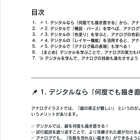
目次
📌 1. デジタルなら「何度でも描き直せる」から、ア
📌 2. デジタルで「構図・パース」を学べば、アナロ
📌 3. デジタルの「色塗り」を学ぶと、アナログの色
📌 4. デジタルの「レイヤー機能」を活用すると、
📌 5. デジタルで「アナログ風の表現」も学べる！
【まとめ】デジタルを学ぶことで、アナログの実力もU
🚀 デジタルを学んで、アナログの技術も進化させよう
📌 1. デジタルなら「何度でも描
アナログイラストでは、
「線の修正が難しい」
 というの
いうメリットがあります。
✅ 
デジタルでは、線を何度も描き直せる！
✅ 
試行錯誤を繰り返すことで、より洗練された線が引ける
✅ 
アナログでも、「失敗を恐れない描き方」ができるよう