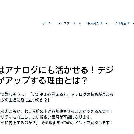
ホーム
レギュラーコース
収入副業コース
プロ育成コー
はアナログにも活かせる！デジ
がアップする理由とは？
ぎて難しそう…」「デジタルを覚えると、アナログの技術が衰える
ログの上達に役に立つのか？」
せる
どころか、
むしろ絵の上達を加速させる
ことができるんです！
オリティも向上し、より幅広い表現が可能
になります。
ように向上するのか？」
 その理由を5つのポイントで解説します！