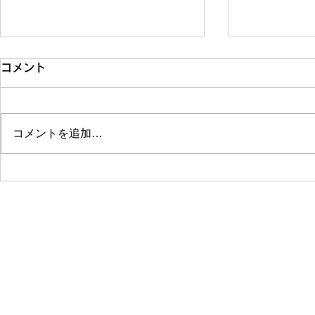
コメント
コメントを追加…
Procreateで写実的アートを
【🚀 Pro
描く方法 – デジタルでもリア
メを作ろう】
ルに表現できる！
メーション