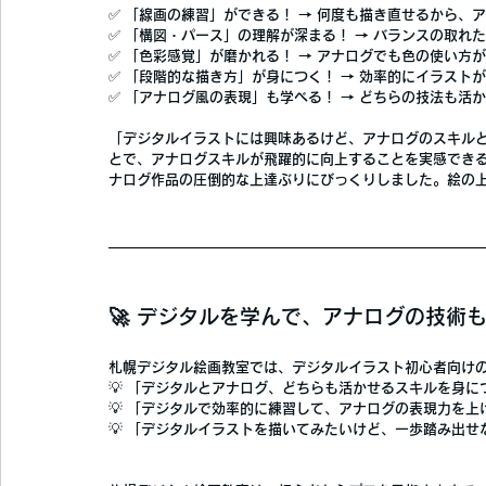
✅ 
「線画の練習」ができる！
 → 何度も描き直せるから、
✅ 
「構図・パース」の理解が深まる！
 → バランスの取れ
✅ 
「色彩感覚」が磨かれる！
 → アナログでも色の使い方
✅ 
「段階的な描き方」が身につく！
 → 効率的にイラスト
✅ 
「アナログ風の表現」も学べる！
 → どちらの技法も活
「デジタルイラストには興味あるけど、アナログのスキル
とで、アナログスキルが飛躍的に向上
することを実感でき
ナログ作品の圧倒的な上達ぶりにびっくりしました。絵の
🚀 デジタルを学んで、アナログの技術
札幌デジタル絵画教室では、デジタルイラスト初心者向け
💡 
「デジタルとアナログ、どちらも活かせるスキルを身に
💡 
「デジタルで効率的に練習して、アナログの表現力を上
💡 
「デジタルイラストを描いてみたいけど、一歩踏み出せ