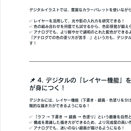
デジタルイラストでは、
豊富なカラーパレットを使いなが
✅ 
レイヤーを活用して、光や影の入れ方を研究できる！
✅ 
色の組み合わせを何度でも試せるから、色彩感覚が鍛え
✅ 
アナログでも、より鮮やかで調和のとれた配色ができる
「アナログでの色の塗り方が苦手…」という方も、
デジタ
す！
📌 4. デジタルの「レイヤー機能
が身につく！
デジタルには、
レイヤー機能（下書き・線画・色塗りを分
階的な描き方ができるようになる！
✅ 
「ラフ → 下書き → 線画 → 色塗り」という順番を自然
✅ 
構成を意識した描き方ができるため、より完成度の高い
✅ 
アナログでも、迷いのない線画が描けるようになる！