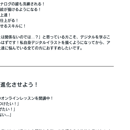
アナログの線も洗練される！
た絵が描けるようになる！
が上達！
が仕上がる！
かせるスキルに！
とは関係ないのでは…？」と思っている方こそ、
デジタルを学ぶこ
るはずです！私自身デジタルイラストを描くようになってから、ア
上達に悩んでいる全ての方におすすめしたいです。
も進化させよう！
のオンラインレッスンを開講中！
つけたい！」
げたい！」
ない…」