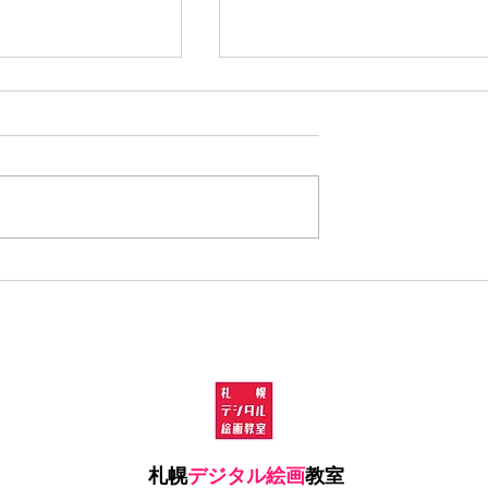
createで手描きアニ
大人になってから始めるデ
GIF＆簡単アニ
タルイラストの魅力とメリ
の作り方
ト5選
札幌
デジタル絵画
教室