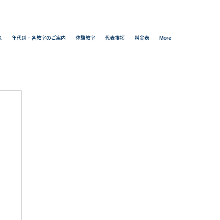
ス
年代別・各教室のご案内
体験教室
代表挨拶
料金表
More