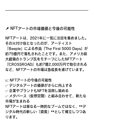
📌 NFTアートの市場価値と今後の可能性
NFTアートは、2021年に一気に注目を集めました。
その火付け役となったのが、
アーティスト
「Beeple」による作品『The First 5000 Days』が
約75億円
で落札されたことです。また、アメリカ前
大統領のトランプ氏をモチーフにしたNFTアート
『CROSSROAD』も
約7億2,000万円
で取引される
など、NFTアートの市場は急成長を遂げています。
📈 
NFTアートの今後の可能性
✅ 
デジタルアートの価値がさらに向上する
✅ 
企業やブランドもNFTを活用し始める
✅ 
メタバース（仮想空間）と組み合わせて、新たな
市場が生まれる
NFTアートは単なる一時的なブームではなく、**デ
ジタル時代の新しい「資産」**として確立しつつあ
ります。