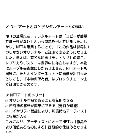
📌 NFTアートとは？デジタルアートとの違い
NFTの登場以前、デジタルアートは「コピーが簡単
で唯一性がない」という問題を抱えていました。し
かし、NFTを活用することで、「この作品は世界に1
つしかないオリジナル」と証明できるようになりま
した。例えば、有名な絵画「モナ・リザ」の場合、
レプリカやポスターは世界中に存在しますが、
本物
はルーブル美術館にしかありません
。NFTアートも
同様に、たとえインターネット上に画像が出回った
としても、
「本物の所有者」はブロックチェーン上
で証明できる
のです。
📌 NFTアートのメリット
✅ 
オリジナル作品であることを証明できる
✅ 
所有権の移転が簡単にできる（売買が可能）
✅ 
ロイヤリティ機能により、転売時もアーティスト
に収益が入る
これにより、アーティストにとってNFTは「作品を
より価値あるものにする」画期的な仕組みとなりま
した。