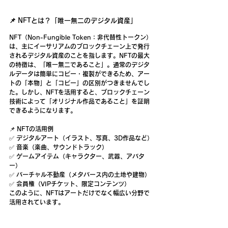
📌 NFTとは？「唯一無二のデジタル資産」
NFT（
Non-Fungible Token
：非代替性トークン）
は、主に
イーサリアムのブロックチェーン上で発行
されるデジタル資産
のことを指します。NFTの最大
の特徴は、
「唯一無二であること」
。通常のデジタ
ルデータは簡単にコピー・複製ができるため、アー
トの「本物」と「コピー」の区別がつきませんでし
た。しかし、NFTを活用すると、ブロックチェーン
技術によって「オリジナル作品であること」を証明
できるようになります。
📌 
NFTの活用例
✅ デジタルアート（イラスト、写真、3D作品など）
✅ 音楽（楽曲、サウンドトラック）
✅ ゲームアイテム（キャラクター、武器、アバタ
ー）
✅ バーチャル不動産（メタバース内の土地や建物）
✅ 会員権（VIPチケット、限定コンテンツ）
このように、NFTはアートだけでなく
幅広い分野で
活用
されています。