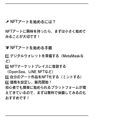
📌 NFTアートを始めるには？
NFTアートに興味を持ったら、まずは
小さく始めて
みることが大切
です！
🔰 NFTアートを始める手順
1️⃣ 
デジタルウォレットを準備する
（MetaMaskな
ど）
2️⃣ 
NFTマーケットプレイスに登録する
（OpenSea、LINE NFTなど）
3️⃣ 
自分のアート作品をNFT化する（ミントする）
4️⃣ 
価格を設定し、販売開始！
初心者でも簡単に始められるプラットフォームが増
えてきているので、
まずは無料で体験してみるのも
おすすめです！