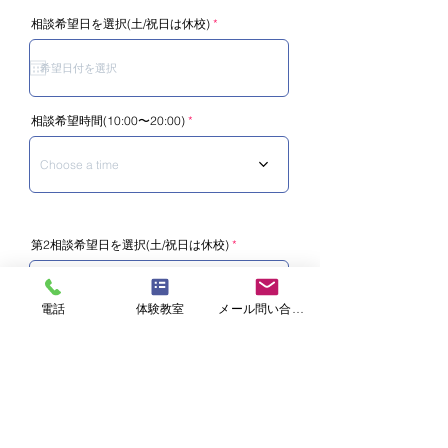
r
相談希望日を選択(土/祝日は休校)
*
e
q
u
i
r
e
d
相談希望時間(10:00〜20:00)
Choose a time
r
第2相談希望日を選択(土/祝日は休校)
*
e
q
u
i
r
電話
体験教室
メール問い合わせ
e
d
第2相談希望時間(10:00〜20:00)
Choose a time