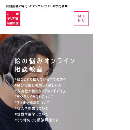
個別指導に特化したデジタルイラストの専門教室
ME
NU
絵の悩みオンライン
相談教室
#絵のことで悩んでいる全ての方へ
#自分の絵を添削して欲しい方
#方向性や絵のタッチのアドバイス
#デジタルイラストについて
#スキルや知識について
#収入や副業について
#就職や進学について
#その他何でも相談可能です