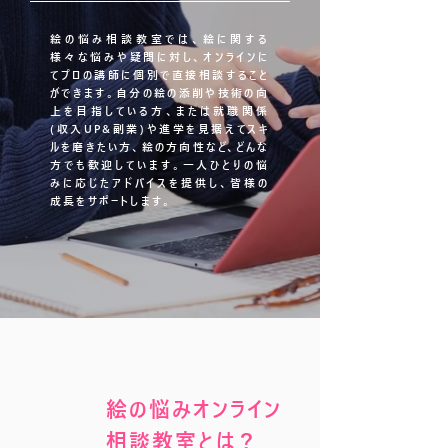
絵の悩み相談教室では、絵に関する
様々な悩みや疑問に対し、オンラインに
てプロの講師に個別で直接相談すること
ができます。自分の絵の添削や技術の向
上を目指している方、または就職関係
(収入UP&副業)や進学を見据えてスキ
ルを磨きたい方、絵の方向性など、どんな
方でも歓迎しています。一人ひとりの悩
みに応じたアドバイスを提供し、皆様の
成長をサポートします。
絵の悩みオンライン
相談教室とは？