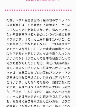
札幌デジタル絵画教室の『絵の悩みオンライン
相談教室』は、初心者から上級者まで、どんな
レベルの方でも気軽に参加でき、悩んでいるこ
とや不安を解消するためのオンライン相談教室
になります。『もっと上手に描きたいけど、ど
うすればいいのかわからない』『プロの目線で
アドバイスが欲しい』『このままの画風でいい
のか？それとも新しいスタイルを取り入れた方
がいいのか』『プロとして仕事を目指すために
何が必要か知りたい』など、現在ご自身の絵に
対して悩みをお持ちではありませんか？この教
室では、経験豊富なプロの講師がマンツーマン
で皆様の悩みに向き合い、具体的なアドバイス
を行います。どんな小さな悩み、疑問でも大丈
夫です。皆様のスタイルや個性を大切にしなが
ら、目指すゴールに向けて一緒に歩んでいきま
す。一人では解決できない悩みを抱えている方
も、絵を描く喜びを再発見したい方も、ぜひこ
の機会にご相談ください。きっと、描くことへ