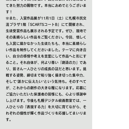
てきた努力の賜物です。本当におめでとうございま
す！
🌸また、入賞作品展が11月1日（土）に札幌市民交
流プラザ1階「SCARTSコートB」にて開催され、
生徒受賞作品も展示される予定です。ぜひ、現地で
その素晴らしい作品をご覧ください。今回、惜しく
も入賞に届かなかった生徒たちも、本当に素晴らし
い作品を制作してくださいました。テーマに向き合
い、自分の感情や考えを言葉にして作品へと形にす
ること。それ自体が、何より尊い「創造の力」であ
り、皆さん一人ひとりの成長の証だと思います。挑
戦する姿勢、締切まで粘り強く描き切った集中力、
そして“誰かに伝えたい”という気持ち。そのすべて
が、これからの創作の大きな糧になります。応募に
ご協力いただいた保護者の皆様にも、心より感謝申
し上げます。今後も札幌デジタル絵画教室では、一
人ひとりの「表現する力」を大切に育てながら、そ
れぞれの個性が輝く作品づくりを応援してまいりま
す。