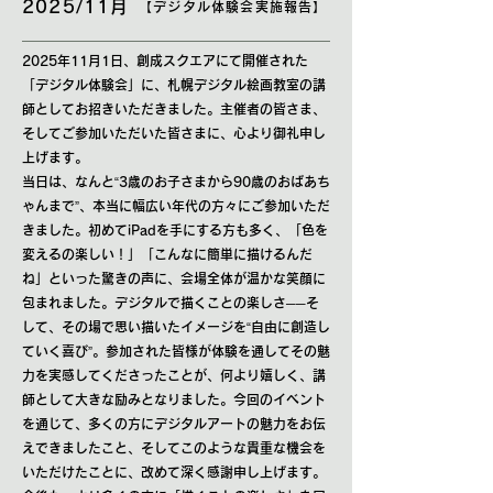
2025/11月
【デジタル体験会実施報告】
2025年11月1日、創成スクエアにて開催された
「デジタル体験会」に、札幌デジタル絵画教室の講
師としてお招きいただきました。主催者の皆さま、
そしてご参加いただいた皆さまに、心より御礼申し
上げます。
当日は、なんと“3歳のお子さまから90歳のおばあち
ゃんまで”、本当に幅広い年代の方々にご参加いただ
きました。初めてiPadを手にする方も多く、「色を
変えるの楽しい！」「こんなに簡単に描けるんだ
ね」といった驚きの声に、会場全体が温かな笑顔に
包まれました。
デジタルで描くことの楽しさ──そ
して、その場で思い描いたイメージを“自由に創造し
ていく喜び”。参加された皆様が体験を通してその魅
力を実感してくださったことが、何より嬉しく、講
師として大きな励みとなりました。
今回のイベント
を通じて、多くの方にデジタルアートの魅力をお伝
えできましたこと、そしてこのような貴重な機会を
いただけたことに、改めて深く感謝申し上げます。