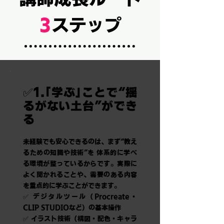
3
ステップ
✅1.「学ぶ」ことで“揺
るがない土台”ができ
る
未経験でも安心できるのは、まず“教え
るための知識や技術”を 体系的に学べ
る環境が整っているからです。実際に
よく聞かれることや、需要のある内容
を重点的に学ぶことができます。
✅ デジタルツール（Procreate・
CLIP STUDIOなど）の基本操作
✅ イラスト技術（構図・配色・キャラ