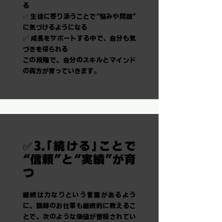
る
✅ 生徒に寄り添うことで“悩みや問題”
に気づけるようになる
✅ 成長をサポートする中で、自分も気
づきを得られる
この段階で、自分のスキルとマインド
の両方が育っていきます。
✅3.「続ける」ことで
“信頼”と“実績”が育
つ
継続は力なりという言葉があるよう
に、講師のお仕事も継続的に教えるこ
とで、次のような価値が蓄積されてい