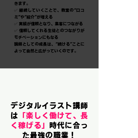
きます。
✅ 継続していくことで、教室の“口コ
ミ”や“紹介”が増える
✅ 実績が信頼となり、集客につながる
✅ 信頼してくれる生徒とのつながりが
モチベーションにもなる
講師としての成長は、“続ける”ことに
よって自然と広がっていくのです。
デジタルイラスト講師
は
「楽しく働けて、長
く稼げる」
時代に合っ
た
最強の職業！