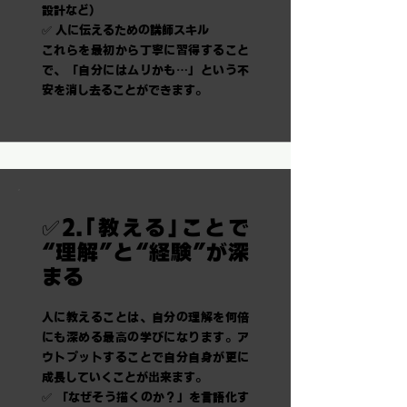
設計など）
✅ 人に伝えるための講師スキル
これらを最初から丁寧に習得すること
で、「自分にはムリかも…」という不
安を消し去ることができます。
✅2.「教える」ことで
“理解”と“経験”が深
まる
人に教えることは、自分の理解を何倍
にも深める最高の学びになります。ア
ウトプットすることで自分自身が更に
成長していくことが出来ます。
✅ 「なぜそう描くのか？」を言語化す