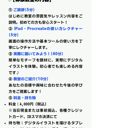
①
ご挨拶（5分）
はじめに教室の雰囲気やレッスン内容をご
説明。初めての方も安心スタート！
②
iPad・Procreateの使い方レクチャー
（5分）
画面の操作方法や基本ツールの使い方を丁
寧にレクチャーします。
③
実際に描いてみよう！（40分）
簡単なモチーフを題材に、実際にデジタル
イラストを体験。初心者でも楽しめる内容
です♪
④
教室のご紹介（10分）
あなたの目標や興味に合わせた今後の学び
方をご提案します！
⑤
料金・持ち物
料金：4,000円（税込）
※当日現金または事前振込、各種クレジッ
トカード、IDスマホ決済にて
持ち物：デジタルイラストを描けるタブレ