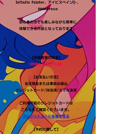
Infinite Painter、アイビスペイント、
AdobeFresco
初心者の方でも楽しみながら簡単に
体験できる内容となっております。
【体験教室の料金】
1時間4,000円(1名様)
【お支払い方法】
当日現金または事前お振込
​クレジットカード/ID決済/スマホ決済
ご利用可能のクレジットカードは
こちらをご確認くださいませ。
クレジットカード各種を見る
【予約に関して】