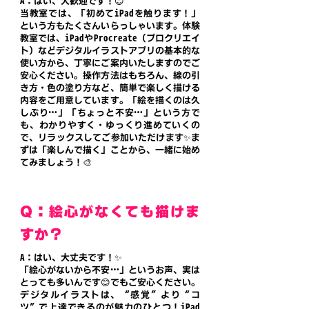
A：はい、大歓迎です！😊
当教室では、「初めてiPadを触ります！」
という方もたくさんいらっしゃいます。体験
教室では、iPadやProcreate（プロクリエイ
ト）などデジタルイラストアプリの基本的な
使い方から、丁寧にご案内いたしますのでご
安心ください。操作方法はもちろん、線の引
き方・色の塗り方など、簡単で楽しく描ける
内容をご用意しています。「絵を描くのは久
しぶり…」「ちょっと不安…」という方で
も、わかりやすく・ゆっくり進めていくの
で、リラックスしてご参加いただけます✨
ま
ずは「楽しんで描く」ことから、一緒に始め
てみましょう！🎨
Q：絵心がなくても描けま
すか？
A：はい、大丈夫です！✨
「絵心がないから不安…」というお声、実は
とっても多いんです😊でもご安心ください。
デジタルイラストは、“感覚”より“コ
ツ”で上達できるのが魅力のひとつ！
iPad