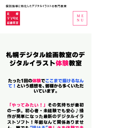
個別指導に特化したデジタルイラストの専門教室
ME
NU
札幌デジタル絵画教室のデ
ジタルイラスト
体験
教室
たった1回の
体験
で
ここまで描けるなん
て！
という感想を、皆様から多くいただ
いています。
「やってみたい！」
その気持ちが最初
の一歩。初心者・未経験でも安心♪操
作が簡単になった最新のデジタルイラ
ストソフト！年齢なんて関係ありませ
ん。誰でも
“描ける”
楽しさを体験でき