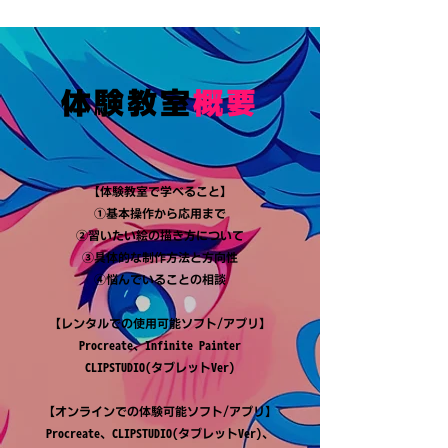
体験教室
概要
【体験教室で学べること】
①基本操作から応用まで
②習いたい絵の描き方について
③具体的な制作方法と方向性
​④悩んでいることの相談
【レンタルでの使用可能ソフト/アプリ】
Procreate、Infinite Painter
CLIPSTUDIO(タブレットVer)
【オンラインでの体験可能ソフト/アプリ】
Procreate、CLIPSTUDIO(タブレットVer)、