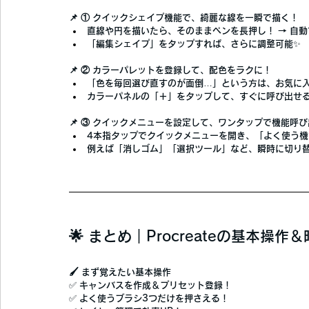
📌 ① クイックシェイプ機能で、綺麗な線を一瞬で描く！
直線や円を描いたら、そのままペンを
長押し！
 → 自
「編集シェイプ」をタップすれば、さらに調整可能✨
📌 ② カラーパレットを登録して、配色をラクに！
「色を毎回選び直すのが面倒…」という方は、
お気に
カラーパネルの「＋」をタップして、すぐに呼び出せ
📌 ③ クイックメニューを設定して、ワンタップで機能呼
4本指タップでクイックメニューを開き、「よく使う機
例えば「消しゴム」「選択ツール」など、瞬時に切り
🌟 まとめ｜Procreateの基本
🖌 まず覚えたい基本操作
✅ 
キャンバスを作成＆プリセット登録！
✅ 
よく使うブラシ3つだけを押さえる！