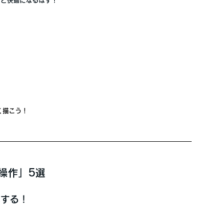
もっと快適になるはず！
しく描こう！
操作」5選
解する！