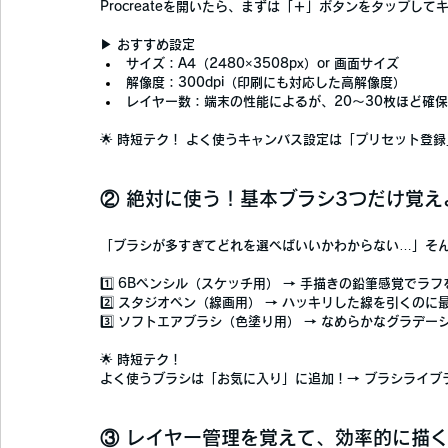
Procreateを開いたら、まずは
「＋」ボタンをタップして
▶ 
おすすめ設定
サイズ
：A4（2480×3508px）or 画面サイズ
解像度
：300dpi（印刷にも対応した高解像度）
レイヤー数
：端末の性能によるが、20〜30枚ほど確
🌟 
時短テク！
 よく使うキャンバス設定は
「プリセット登録
② 絶対に使う！基本ブラシ3つだけ覚え
「ブラシが多すぎてどれを選べばいいかわからない…」そ
1️⃣ 
6Bペンシル
（スケッチ用） → 手描きの鉛筆感覚でラフ
2️⃣ 
スタジオペン
（線画用） → ハッキリした線を引くのに
3️⃣ 
ソフトエアブラシ
（色塗り用） → なめらかなグラデー
🌟 
時短テク！
よく使うブラシは「お気に入り」に追加！
→ ブラシライ
③ レイヤー管理を覚えて、効率的に描