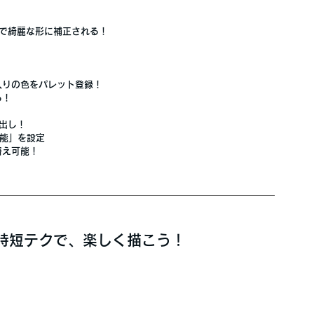
動で綺麗な形に補正される！
入りの色をパレット登録！
る！
び出し！
能」を設定
替え可能！
操作＆時短テクで、楽しく描こう！