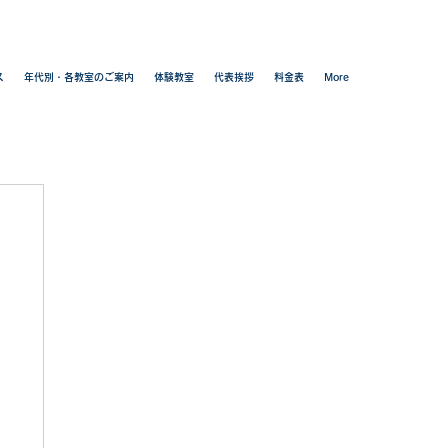
ス
年代別・各教室のご案内
体験教室
代表挨拶
料金表
More