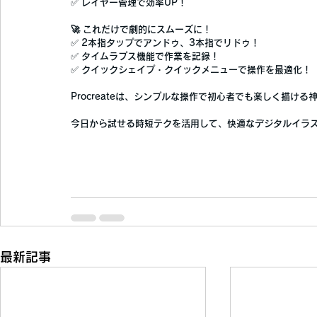
✅ 
レイヤー管理で効率UP！
🚀 これだけで劇的にスムーズに！
✅ 
2本指タップでアンドゥ、3本指でリドゥ！
✅ 
タイムラプス機能で作業を記録！
✅ 
クイックシェイプ・クイックメニューで操作を最適化！
Procreateは、
シンプルな操作で初心者でも楽しく描ける
今日から試せる時短テクを活用して、快適なデジタルイラス
最新記事