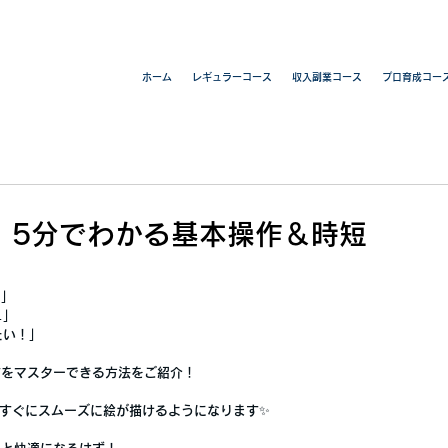
ホーム
レギュラーコース
収入副業コース
プロ育成コー
見！】5分でわかる基本操作＆時短
？」
…」
たい！」
操作をマスターできる方法
をご紹介！
すぐにスムーズに絵が描けるようになります✨