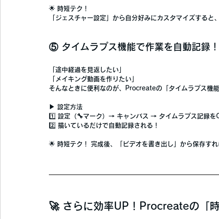
🌟 
時短テク！
「ジェスチャー設定」から自分好みにカスタマイズ
すると
⑤ タイムラプス機能で作業を自動記録
「途中経過を見返したい」
「メイキング動画を作りたい」
そんなときに便利なのが、Procreateの
「タイムラプス機
▶ 
設定方法
1️⃣ 
設定（🔧マーク）→ キャンバス → タイムラプス記録を
2️⃣ 描いているだけで自動記録される！
🌟 
時短テク！
 完成後、
「ビデオを書き出し」から保存すれ
🚀 さらに効率UP！Procreateの