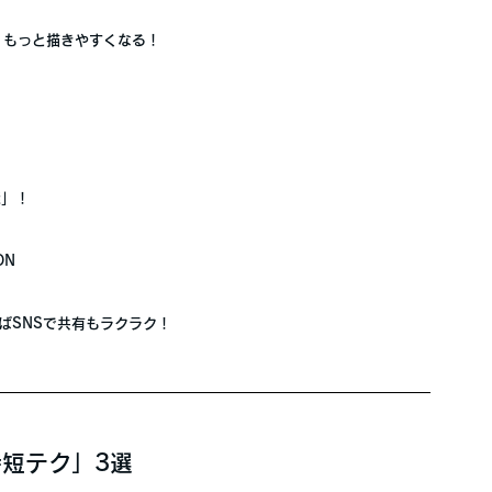
、もっと描きやすくなる！
！
能」
！
ON
ばSNSで共有もラクラク！
「時短テク」3選