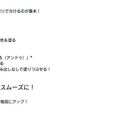
塗りで分ける
のが基本！
の色を塗る
る（アンドゥ）」
*
る
はみ出しなしで塗りつぶせる！
をスムーズに！
が格段にアップ！