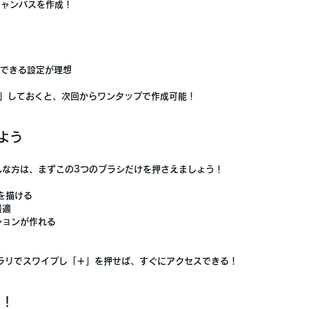
キャンバスを作成！
保できる設定が理想
」
しておくと、次回からワンタップで作成可能！
よう
んな方は、まずこの
3つのブラシだけ
を押さえましょう！
を描ける
最適
ションが作れる
ブラリでスワイプし「＋」を押せば、すぐにアクセスできる！
く！