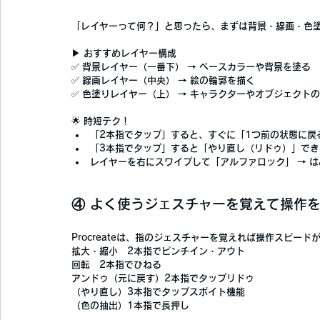
「レイヤーって何？」と思ったら、まずは
背景・線画・色
▶ 
おすすめレイヤー構成
✅ 
背景レイヤー
（一番下） → ベースカラーや背景を塗る
✅ 
線画レイヤー
（中央） → 絵の輪郭を描く
✅ 
色塗りレイヤー
（上） → キャラクターやオブジェクト
🌟 
時短テク！
「
2本指でタップ
」すると、すぐに
「1つ前の状態に戻
「
3本指でタップ
」すると
「やり直し（リドゥ）」
でき
レイヤーを右にスワイプして「アルファロック」
 → 
④ よく使うジェスチャーを覚えて操作
Procreateは、
指のジェスチャーを覚えれば操作スピード
拡大・縮小　
2本指でピンチイン・アウト
回転　
2本指でひねる
アンドゥ（元に戻す）
2本指でタップ
リドゥ
（やり直し）
3本指でタップ
スポイト機能
（色の抽出）
1本指で長押し