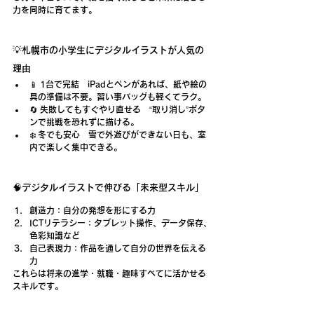
力
を同時に育てます。
💡札幌市の小学生にデジタルイラストが人気の
理由
📱 
1台で完結
　iPadとペンがあれば、紙や絵の
具の準備は不要。習い事バッグも軽くてラク。
🔄 
失敗してもすぐやり直せる
　“取り消し”ボタ
ンで挑戦を恐れずに描ける。
❄️ 
冬でも安心
　雪で外遊びができない日も、室
内で楽しく集中できる。
🧠デジタルイラストで伸びる「未来型スキル」
創造力
：自分の発想を形にする力
ICTリテラシー
：タブレット操作、データ保存、
色彩知識など
自己表現力
：作品を通して自分の世界を伝える
力
これらは将来の
進学・就職・趣味
すべてに活かせる
スキルです。