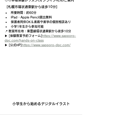
🧑‍🎨本格体験レッスン(オンライン可)のご案内
【札幌市環状通東駅から徒歩10分】
所要時間：約60分
iPad・Apple Pencil貸出無料
保護者同伴OK＆進路や進学の個別相談あり
小学1年生から参加可能
📍 
教室所在地
：東豊線環状通東
駅
から徒歩10分
▶ [体験教室予約フォーム]
https://www.sapporo-
dpc.com/hands-on-class
▶ [公式HP]
https://www.sapporo-dpc.com/
小学生から始めるデジタルイラスト