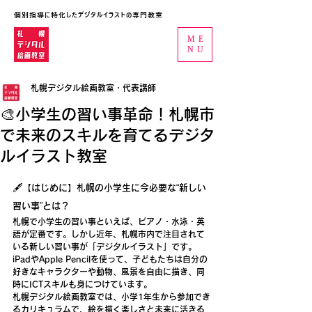
個別指導に特化したデジタルイラストの専門教室
ME
NU
札幌デジタル絵画教室・代表講師
🎨小学生の習い事革命！札幌市
で未来のスキルを育てるデジタ
ルイラスト教室
🖋【はじめに】札幌の小学生に今必要な“新しい
習い事”とは？
札幌で小学生の習い事といえば、ピアノ・水泳・英
語が定番です。しかし近年、
札幌市内で注目されて
いる新しい習い事が「デジタルイラスト」です。
iPadやApple Pencilを使って、子どもたちは自分の
好きなキャラクターや動物、風景を自由に描き、同
時にICTスキル
も身につけています。
札幌デジタル絵画教室では、小学1年生から参加でき
るカリキュラムで、
絵を描く楽しさと未来に活きる