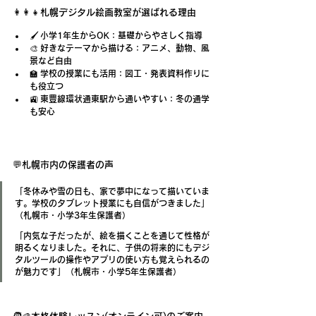
👩‍👩‍👧札幌デジタル絵画教室が選ばれる理由
🖌 
小学1年生からOK
：基礎からやさしく指導
🎨 
好きなテーマから描ける
：アニメ、動物、風
景など自由
🏫 
学校の授業にも活用
：図工・発表資料作りに
も役立つ
🚉 東豊線環状通東
駅から通いやすい
：冬の通学
も安心
💬札幌市内の保護者の声
「冬休みや雪の日も、家で夢中になって描いていま
す。学校のタブレット授業にも自信がつきました」
（札幌市・小学3年生保護者）
「内気な子だったが、絵を描くことを通じて性格が
明るくなりました。それに、子供の将来的にもデジ
タルツールの操作やアプリの使い方も覚えられるの
が魅力です」（札幌市・小学5年生保護者）