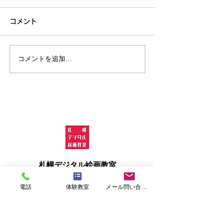
コメント
コメントを追加…
✨イラストが得意な北海
🖥️将来に直結
道の中学生が知っておき
学生に今おすす
たい！
い！中学生の習
札幌
デジタル絵画
教室
電話
体験教室
メール問い合わせ